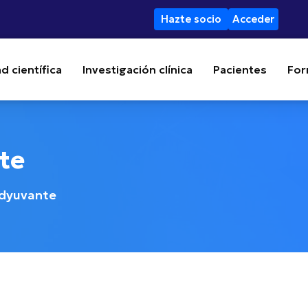
Hazte socio
Acceder
d científica
Investigación clínica
Pacientes
For
te
adyuvante