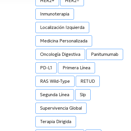
HER2+
HER2–
Inmunoterapia
Localización Izquierda
Medicina Personalizada
Oncología Digestiva
Panitumumab
PD-L1
Primera Línea
RAS Wild-Type
RETUD
Segunda Línea
Slp
Supervivencia Global
Terapia Dirigida