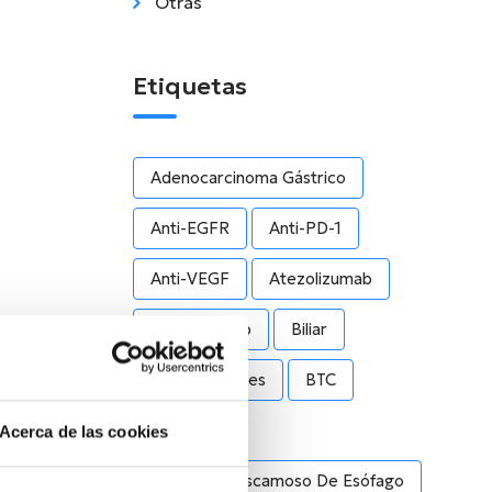
Otras
Etiquetas
Adenocarcinoma Gástrico
Anti-EGFR
Anti-PD-1
Anti-VEGF
Atezolizumab
Bevacizumab
Biliar
Biomarcadores
BTC
Campaña
Acerca de las cookies
Carcinoma Escamoso De Esófago