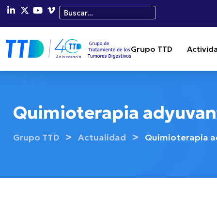
Grupo TTD
Activida
Quimioterapia adyuvan
>
>
Grupo TTD
Actualidad
Quimioterapia 