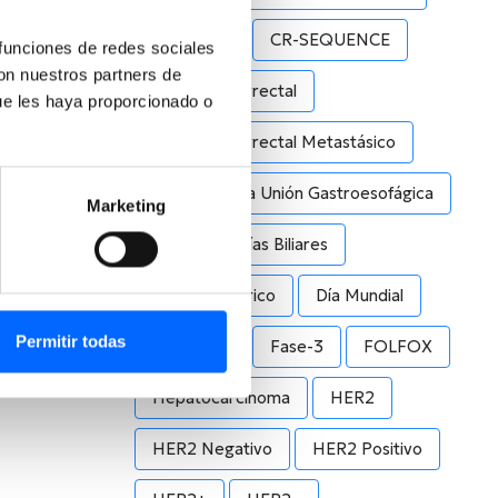
CLDN18.2
CR-SEQUENCE
 funciones de redes sociales
con nuestros partners de
Cáncer Colorrectal
ue les haya proporcionado o
Cáncer Colorrectal Metastásico
Cáncer De La Unión Gastroesofágica
Marketing
Cáncer De Vías Biliares
Cáncer Gástrico
Día Mundial
Permitir todas
Estadio III
Fase-3
FOLFOX
Hepatocarcinoma
HER2
HER2 Negativo
HER2 Positivo